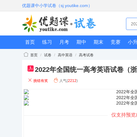
优题课中小学试卷（sj.youtike.com）
首页
练习
月考
期中
期末
竞赛
小
首页
/
试卷
/
高中英语
/
高考试卷
2022年全国统一高考英语试卷（
pdf
挑错有奖
人气(
2212
)
仅支持预览