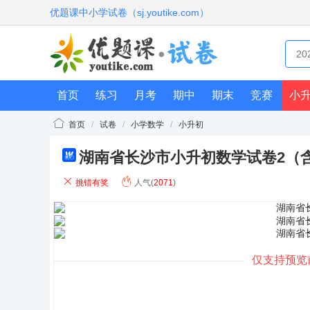
优题课中小学试卷（sj.youtike.com）
首页
练习
月考
期中
期末
竞赛
小
首页
/
试卷
/
小学数学
/
小升初
湖南省长沙市小升初数学试卷2（
do
cx
挑错有奖
人气(
2071
)
仅支持预览