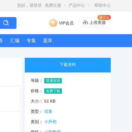
您好，请登录
免费注册
产品中心
帮助中心
赚现金
上传资源
VIP会员
卷
汇编
专集
题库
下载资料
等级：
普通资源
价格：
免费下载
大小：
61
KB
类型：
试卷
类别：
小升初