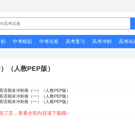
升初
中考模拟
中考试卷
高考复习
高考冲刺
高考试
）（人教PEP版）
前三页，查看全部内容请下载哦~