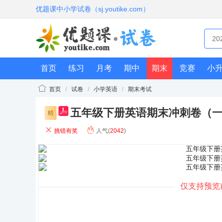
优题课中小学试卷（sj.youtike.com）
首页
练习
月考
期中
期末
竞赛
小
首页
/
试卷
/
小学英语
/
期末考试
五年级下册英语期末冲刺卷（一
pdf
精
挑错有奖
人气(
2042
)
仅支持预览