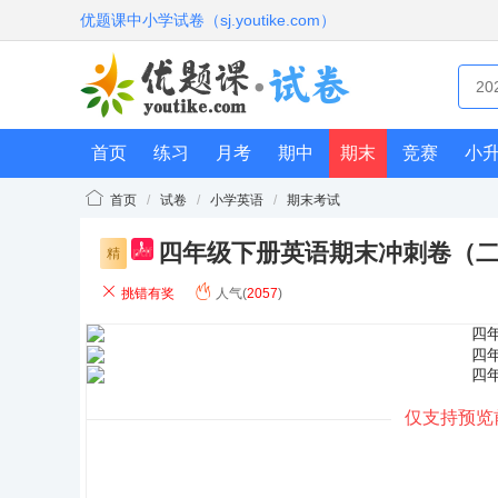
优题课中小学试卷（sj.youtike.com）
首页
练习
月考
期中
期末
竞赛
小
首页
/
试卷
/
小学英语
/
期末考试
四年级下册英语期末冲刺卷（
pdf
精
挑错有奖
人气(
2057
)
仅支持预览