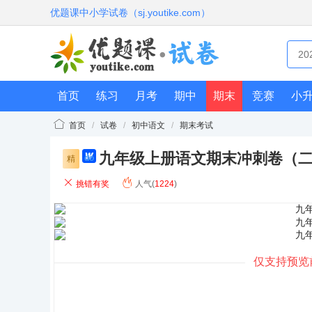
优题课中小学试卷（sj.youtike.com）
首页
练习
月考
期中
期末
竞赛
小
首页
/
试卷
/
初中语文
/
期末考试
九年级上册语文期末冲刺卷（
do
精
cx
挑错有奖
人气(
1224
)
仅支持预览