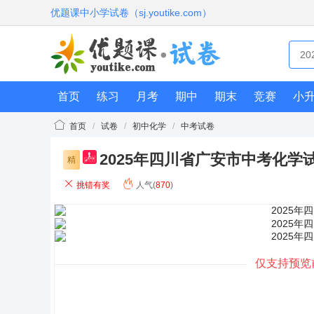
优题课中小学试卷（sj.youtike.com）
首页
练习
月考
期中
期末
竞赛
小
首页
/
试卷
/
初中化学
/
中考试卷
2025年四川省广安市中考化学
pdf
精
挑错有奖
人气(
870
)
仅支持预览