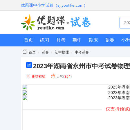
优题课中小学试卷（sj.youtike.com）
首页
练习
月考
期中
期末
竞赛
小
首页
/
试卷
/
初中物理
/
中考试卷
2023年湖南省永州市中考试卷物
do
cx
挑错有奖
人气(
354
)
仅支持预览