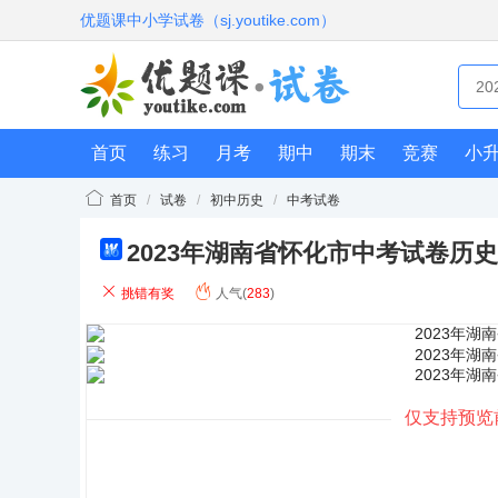
优题课中小学试卷（sj.youtike.com）
首页
练习
月考
期中
期末
竞赛
小
首页
/
试卷
/
初中历史
/
中考试卷
2023年湖南省怀化市中考试卷历
do
cx
挑错有奖
人气(
283
)
仅支持预览