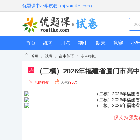
优题课中小学试卷（sj.youtike.com）
首页
练习
月考
期中
期末
竞赛
小
首页
/
试卷
/
高中英语
/
高考模拟
（二模）2026年福建省厦门市高
pdf
挑错有奖
人气(
307
)
仅支持预览