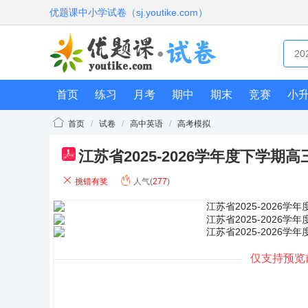
优题课中小学试卷（sj.youtike.com）
首页
练习
月考
期中
期末
竞赛
小
首页
/
试卷
/
高中英语
/
高考模拟
江苏省2025-2026学年度下学
pdf
挑错有奖
人气(
277
)
仅支持预览