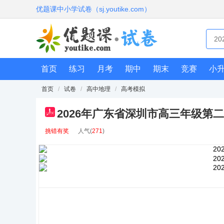
优题课中小学试卷（sj.youtike.com）
首页
练习
月考
期中
期末
竞赛
小
首页
/
试卷
/
高中地理
/
高考模拟
2026年广东省深圳市高三年级
pdf
挑错有奖
人气(
271
)