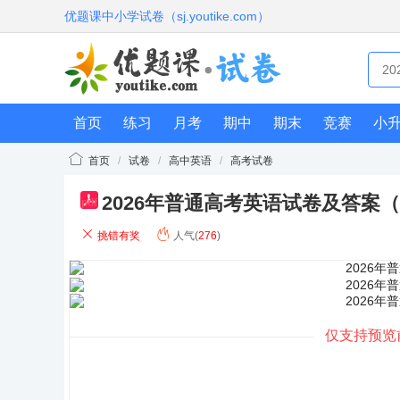
优题课中小学试卷（sj.youtike.com）
首页
练习
月考
期中
期末
竞赛
小
首页
/
试卷
/
高中英语
/
高考试卷
2026年普通高考英语试卷及答案
pdf
挑错有奖
人气(
276
)
仅支持预览