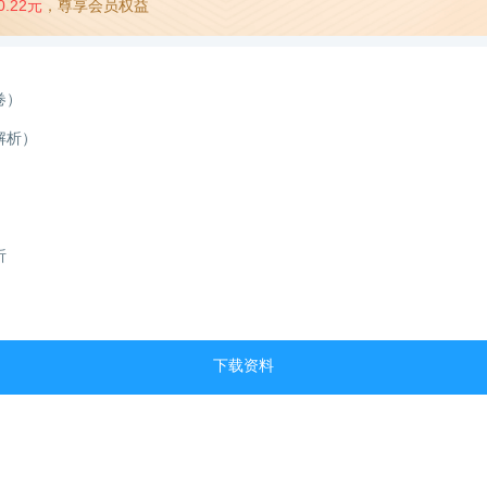
0.22元
，尊享会员权益
卷）
解析）
析
下载资料