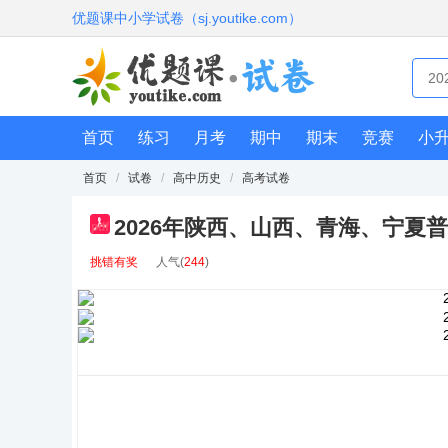
优题课中小学试卷（sj.youtike.com）
首页
练习
月考
期中
期末
竞赛
小
首页
/
试卷
/
高中历史
/
高考试卷
2026年陕西、山西、青海、宁夏
pdf
挑错有奖
人气(
244
)