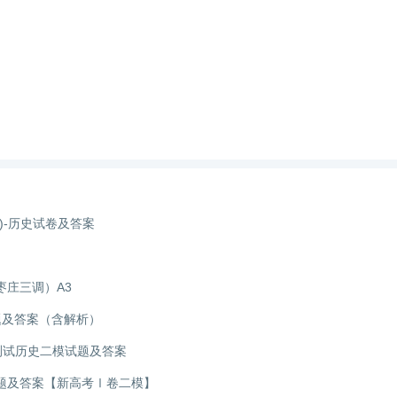
)-历史试卷及答案
枣庄三调）A3
题及答案（含解析）
量测试历史二模试题及答案
试题及答案【新高考Ⅰ卷二模】