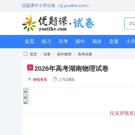
优题课中小学试卷（sj.youtike.com）
首页
练习
月考
期中
期末
竞赛
小
首页
/
试卷
/
高中物理
/
高考试卷
2026年高考湖南物理试卷
pdf
挑错有奖
人气(
283
)
仅支持预览