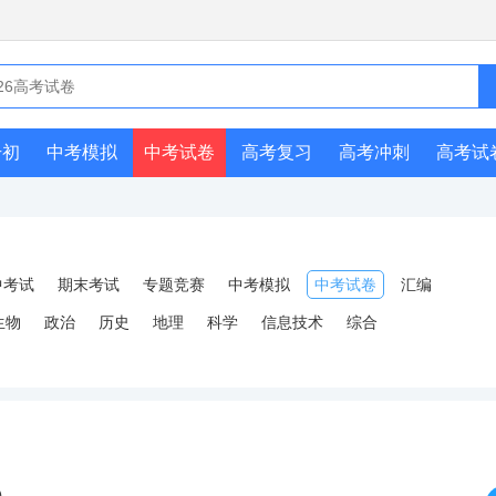
升初
中考模拟
中考试卷
高考复习
高考冲刺
高考试
中考试
期末考试
专题竞赛
中考模拟
中考试卷
汇编
生物
政治
历史
地理
科学
信息技术
综合
）