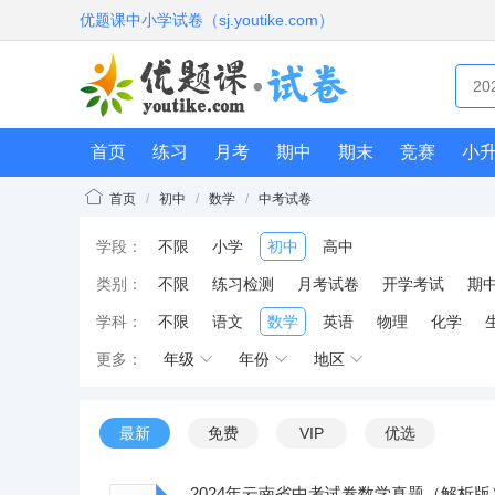
优题课中小学试卷（sj.youtike.com）
首页
练习
月考
期中
期末
竞赛
小
首页
/
初中
/
数学
/
中考试卷
学段：
不限
小学
初中
高中
类别：
不限
练习检测
月考试卷
开学考试
期
学科：
不限
语文
数学
英语
物理
化学
更多：
年级
年份
地区
最新
免费
VIP
优选
2024年云南省中考试卷数学真题（解析版