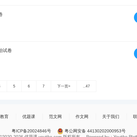
卷
治试卷
4
5
6
7
下一页>
...47
教育
优题课
范文网
作文网
关于我们
粤ICP备20024846号
粤公网安备 44130202000953号
t ©2020-2026 优题课 youtike.com 版权所有 Powered by：Youtike Platfo