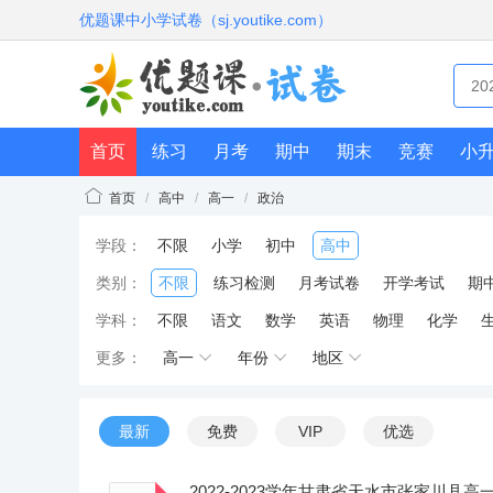
优题课中小学试卷（sj.youtike.com）
首页
练习
月考
期中
期末
竞赛
小
首页
/
高中
/
高一
/
政治
学段：
不限
小学
初中
高中
类别：
不限
练习检测
月考试卷
开学考试
期
学科：
不限
语文
数学
英语
物理
化学
更多：
高一
年份
地区
最新
免费
VIP
优选
2022-2023学年甘肃省天水市张家川县