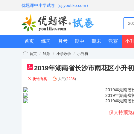
优题课中小学试卷（sj.youtike.com）
首页
练习
月考
期中
期末
竞赛
小
首页
/
试卷
/
小学数学
/
小升初
2019年湖南省长沙市雨花区小升
pdf
挑错有奖
人气(
2236
)
仅支持预览