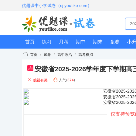
优题课中小学试卷（sj.youtike.com）
首页
练习
月考
期中
期末
竞赛
小
首页
/
试卷
/
高中政治
/
高考模拟
安徽省2025-2026学年度下学
pdf
挑错有奖
人气(
374
)
仅支持预览