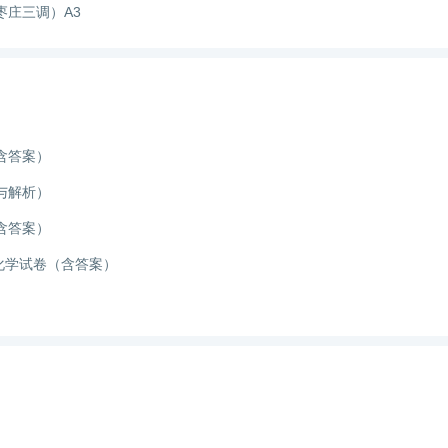
枣庄三调）A3
含答案）
与解析）
含答案）
考化学试卷（含答案）