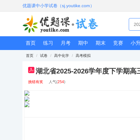
优题课中小学试卷（sj.youtike.com）
首页
练习
月考
期中
期末
竞赛
小
首页
/
试卷
/
高中化学
/
高考模拟
湖北省2025-2026学年度下学期
pdf
挑错有奖
人气(
254
)