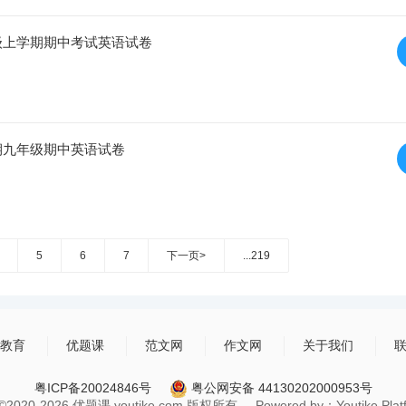
年级上学期期中考试英语试卷
学期九年级期中英语试卷
5
6
7
下一页>
...219
教育
优题课
范文网
作文网
关于我们
粤ICP备20024846号
粤公网安备 44130202000953号
t ©2020-2026 优题课 youtike.com 版权所有 Powered by：Youtike Platfo