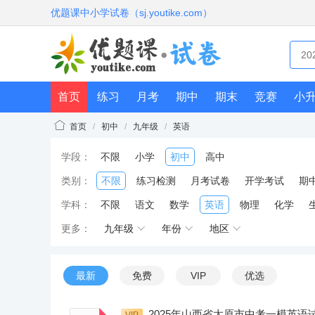
优题课中小学试卷（sj.youtike.com）
首页
练习
月考
期中
期末
竞赛
小
首页
/
初中
/
九年级
/
英语
学段：
不限
小学
初中
高中
类别：
不限
练习检测
月考试卷
开学考试
期
学科：
不限
语文
数学
英语
物理
化学
更多：
九年级
年份
地区
最新
免费
VIP
优选
2025年山西省太原市中考一模英语