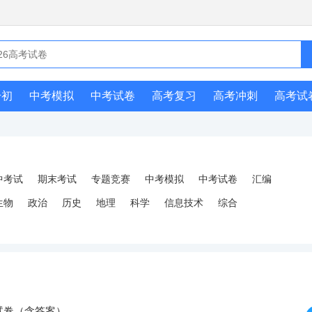
升初
中考模拟
中考试卷
高考复习
高考冲刺
高考试
中考试
期末考试
专题竞赛
中考模拟
中考试卷
汇编
生物
政治
历史
地理
科学
信息技术
综合
试卷（含答案）