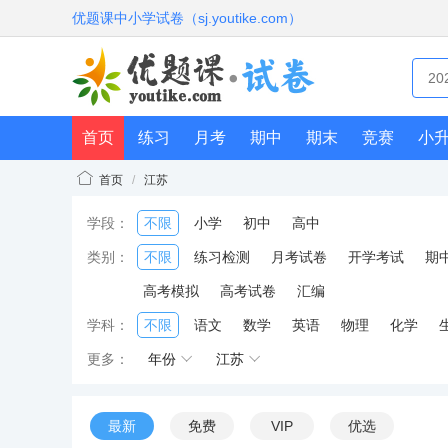
优题课中小学试卷（sj.youtike.com）
首页
练习
月考
期中
期末
竞赛
小
首页
/
江苏
学段：
不限
小学
初中
高中
类别：
不限
练习检测
月考试卷
开学考试
期
高考模拟
高考试卷
汇编
学科：
不限
语文
数学
英语
物理
化学
更多：
年份
江苏
最新
免费
VIP
优选